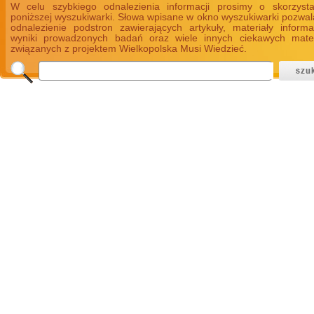
W celu szybkiego odnalezienia informacji prosimy o skorzyst
poniższej wyszukiwarki. Słowa wpisane w okno wyszukiwarki pozwal
odnalezienie podstron zawierających artykuły, materiały informa
wyniki prowadzonych badań oraz wiele innych ciekawych mate
związanych z projektem Wielkopolska Musi Wiedzieć.