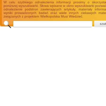
W celu szybkiego odnalezienia informacji prosimy o skorzyst
poniższej wyszukiwarki. Słowa wpisane w okno wyszukiwarki pozwal
odnalezienie podstron zawierających artykuły, materiały informa
wyniki prowadzonych badań oraz wiele innych ciekawych mate
związanych z projektem Wielkopolska Musi Wiedzieć.