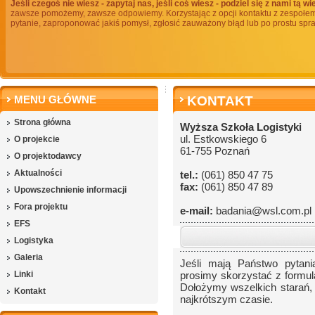
Jeśli czegoś nie wiesz - zapytaj nas, jeśli coś wiesz - podziel się z nami tą wi
zawsze pomożemy, zawsze odpowiemy. Korzystając z opcji kontaktu z zespo
pytanie, zaproponować jakiś pomysł, zgłosić zauważony błąd lub po prostu spr
MENU GŁÓWNE
KONTAKT
Strona główna
Wyższa Szkoła Logistyki
ul. Estkowskiego 6
O projekcie
61-755 Poznań
O projektodawcy
Aktualności
tel.:
(061) 850 47 75
fax:
(061) 850 47 89
Upowszechnienie informacji
Fora projektu
e-mail:
badania@wsl.com.pl
EFS
Logistyka
Galeria
Jeśli mają Państwo pytania
Linki
prosimy skorzystać z formu
Dołożymy wszelkich starań,
Kontakt
najkrótszym czasie.