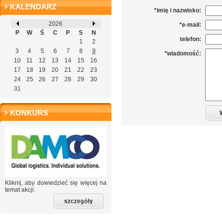
KALENDARZ
*imię i nazwisko:
2026
*e-mail:
P
W
Ś
C
P
S
N
telefon:
1
2
3
4
5
6
7
8
9
*wiadomość:
10
11
12
13
14
15
16
17
18
19
20
21
22
23
24
25
26
27
28
29
30
31
KONKURS
Kliknij, aby dowiedzieć się więcej na
temat akcji.