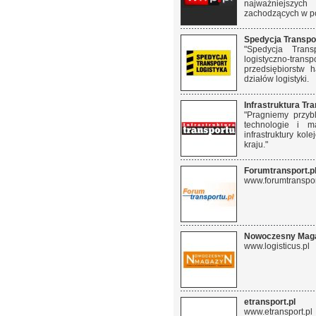
najważniejszych
zachodzących w po
Spedycja Transpo
"Spedycja Tran
logistyczno-trans
przedsiębiorstw 
działów logistyki.
Infrastruktura Tr
"Pragniemy przyb
technologie i m
infrastruktury ko
kraju."
Forumtransport.p
www.forumtranspor
Nowoczesny Mag
www.logisticus.pl
etransport.pl
www.etransport.pl