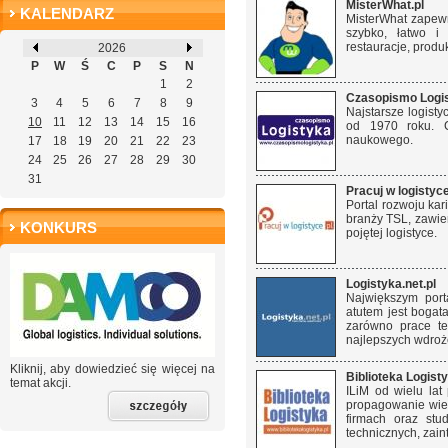
MisterWhat.pl
KALENDARZ
MisterWhat zapewni
szybko, łatwo i 
restauracje, produk
2026
P
W
Ś
C
P
S
N
1
2
Czasopismo Logi
3
4
5
6
7
8
9
Najstarsze logist
10
11
12
13
14
15
16
od 1970 roku. C
naukowego.
17
18
19
20
21
22
23
24
25
26
27
28
29
30
31
Pracuj w logistyce
Portal rozwoju kar
branży TSL, zawie
KONKURS
pojętej logistyce.
Logistyka.net.pl
Największym port
atutem jest bogat
zarówno prace te
najlepszych wdroże
Kliknij, aby dowiedzieć się więcej na
Biblioteka Logist
temat akcji.
ILiM od wielu lat
propagowanie wied
firmach oraz st
technicznych, za