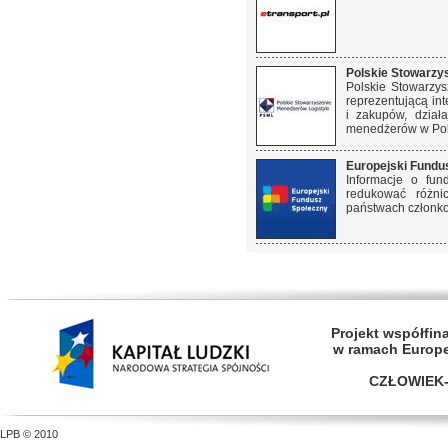
Polskie Stowarzy
Polskie Stowarzys
reprezentującą in
i zakupów, działa
menedżerów w Pol
Europejski Fundu
Informacje o fun
redukować różni
państwach członko
Projekt współfi
w ramach Europ
CZŁOWIEK-
LPB © 2010