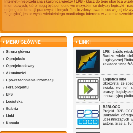
Internet - nieprzebrana skarbnica wiedzy / LPB - klucz do tego skarbca w zak
internetowych, które mogą być pomocne we wszystkim co dotyczy logistyki - na
unijnego, informacji prasowych i innych. Jest to zdecydowanie coś więcej niż 
"logistyka", jest to wynik wieloletniego monitoringu Internetu w zakresie szeroki
MENU GŁÓWNE
LINKI
Strona główna
LPB - źródło wiedz
Bardzo wiele cie
O projekcie
Logistycznej Platf
zakładce "inne źród
O projektodawcy
Aktualności
LogisticsTube
Upowszechnienie informacji
Skorzystaj ze spe
Fora projektu
świata, wymień s
branży logistycz
EFS
innowacyjną platf
Logistyka
B2BLOCO
Galeria
Projekt B2BLOCO
Bałkanów, któreg
Linki
uczestniczących w
Kontakt
Estoni, Izraela, Turc