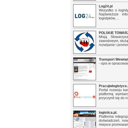
Log24.pl
Wszystko o logist
Najświeższe inf
logistyków, ...
POLSKIE TOWAR
Misją Stowarzys
zawodowym, służąc
rozwijanie i promo
Transport Wewnęt
- opis w opracowan
Pracujwlogistyce.
Portal rozwoju ka
platformą wymian
przyczynił się do r
logistica.pl.
Platforma integru
doświadczeń, nowa
miejsce promowania