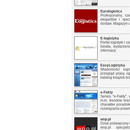
Eurologistics
Profesjonalny, r
ekspertów i spec
dostaw. Magazyn u
E-logistyka
Portal logistyki i
świata, wydarzeni
informacji.
EasyLogistyka
Wiadomości logis
przegląd prasy, og
katalog książek b
e-Fakty
Serwis "e-Fakty",
m.in. trendów kre
charakter poradnik
rozwiązania prawn
wnp.pl
Dział poświęcony 
wnp.pl specja