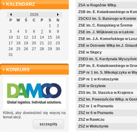
KALENDARZ
ZSA w Rogoźnie Wlkp.
ZSB im. E. Kwiatkowskiego w Kon
2026
ZSCKU im. S. Batorego w Koninie
P
W
Ś
C
P
S
N
ZSE im. C. Ratajskieg w Śremie
1
2
3
4
5
6
7
8
9
ZSE im. J. Wójkiewicza w Łęknie
10
11
12
13
14
15
16
ZSE im. J.A. Komeńskiego w Lesz
17
18
19
20
21
22
23
ZSE w Ostrowie Wlkp im.J. Gniaz
24
25
26
27
28
29
30
ZSE w Słupcy
31
ZSEO im. S. Kardynała Wyszyńsk
ZSP im. E. Kwiatkowskiego w Gro
KONKURS
ZSP nr 1 im. S. Mikołajczyka w W
ZSP nr 1 w Krotoszynie
ZSR w Grzybnie
ZSS im. St. Staszica w Krajence
ZSZ im. Powstańców Wlkp. w Gos
ZSZ nr 1 w Poznaniu
Kliknij, aby dowiedzieć się więcej na
ZSZ nr 6 w Poznaniu
temat akcji.
ZSZ w Rawiczu
ZSZ w Wolsztynie