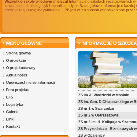
Wszystkie szkoły w jednym miejscu!
Informacje o szkołach i realizowanych w 
zawodach:technik logistyk i technik spedytor. Szczegółowe informacje o każde
przez każdą szkołę indywidualnie. LPB jest w ten sposób współtworzone przez
MENU GŁÓWNE
INFORMACJE O SZKOŁ
Strona główna
O projekcie
O projektodawcy
Aktualności
Upowszechnienie informacji
Fora projektu
ZS im A. Wodziczki w Mosinie
EFS
ZS im. Gen. D.Chłapowskiego w B
Logistyka
ZS nr 1 w Swarzędzu
Galeria
ZS nr 2 w Ostrzeszowie
Linki
ZS nr 3 im. H. Kołłątaja w Szamot
Kontakt
ZS Przyrodniczo - Biznesowych w
ZS w Opalenicy