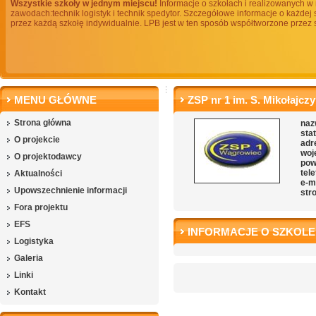
Wszystkie szkoły w jednym miejscu!
Informacje o szkołach i realizowanych w 
zawodach:technik logistyk i technik spedytor. Szczegółowe informacje o każde
przez każdą szkołę indywidualnie. LPB jest w ten sposób współtworzone przez
MENU GŁÓWNE
ZSP nr 1 im. S. Mikołajc
Strona główna
naz
sta
O projekcie
adr
woj
O projektodawcy
pow
tele
Aktualności
e-m
Upowszechnienie informacji
str
Fora projektu
EFS
INFORMACJE O SZKOLE
Logistyka
Galeria
Linki
Kontakt