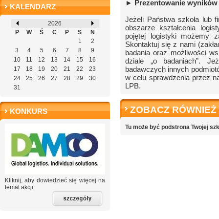
► Prezentowanie wyników b
KALENDARZ
Jeżeli Państwa szkoła lub f
2026
obszarze kształcenia logi
P
W
Ś
C
P
S
N
pojętej logistyki możemy 
1
2
Skontaktuj się z nami (zakła
3
4
5
6
7
8
9
badania oraz możliwości ws
10
11
12
13
14
15
16
dziale „o badaniach”. J
badawczych innych podmiotów
17
18
19
20
21
22
23
w celu sprawdzenia przez 
24
25
26
27
28
29
30
LPB.
31
ZOBACZ RÓWNIEŻ
KONKURS
Tu może być podstrona Twojej szko
Kliknij, aby dowiedzieć się więcej na
temat akcji.