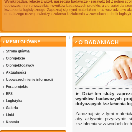
Wyniki badań, relacje z wizyt, narzędzia badawcze - sprawdź to!
Z jednej stro
upowszechnieniu wszystkich wyników badawczych projektu, a z drugiej dalszem
kształcenia logistycznego. Zapoznaj się ztymi materiałami oraz weź udział w ak
do dalszego rozwoju wiedzy z zakresu kształcenia w zawodach technik logistyk i
MENU GŁÓWNE
O BADANIACH
Strona główna
O projekcie
O projektodawcy
Aktualności
Upowszechnienie informacji
Fora projektu
► Dział ten służy zaprez
EFS
wyników badawczych proje
Logistyka
dotyczących kształcenia lo
Galeria
Zapoznaj się z tymi materia
Linki
aby aktywnie przyczynić s
Kontakt
kształcenia w zawodach techni