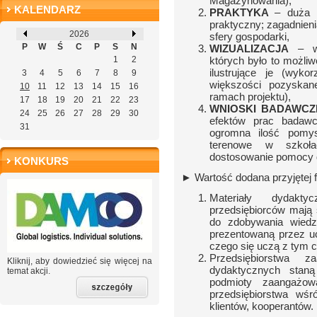
Magazynowania),
KALENDARZ
PRAKTYKA
– duża i
praktyczny; zagadnieni
2026
sfery gospodarki,
P
W
Ś
C
P
S
N
WIZUALIZACJA
– wsz
1
2
których było to możli
ilustrujące je (wyko
3
4
5
6
7
8
9
większości pozyskan
10
11
12
13
14
15
16
ramach projektu),
17
18
19
20
21
22
23
WNIOSKI BADAWCZ
24
25
26
27
28
29
30
efektów prac badawc
31
ogromna ilość pomy
terenowe w szkoła
dostosowanie pomocy d
KONKURS
► Wartość dodana przyjętej
Materiały dydakt
przedsiębiorców mają
do zdobywania wiedz
prezentowaną przez uc
czego się uczą z tym co
Przedsiębiorstwa
Kliknij, aby dowiedzieć się więcej na
dydaktycznych staną
temat akcji.
podmioty zaangażow
przedsiębiorstwa wśr
klientów, kooperantów.