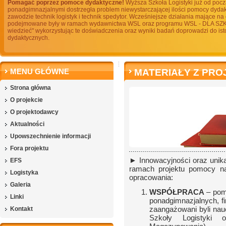
Pomagać poprzez pomoce dydaktyczne!
Wyższa Szkoła Logistyki już od pocz
ponadgimnazjalnymi dostrzegła problem niewystarczającej ilości pomocy dydak
zawodzie technik logistyk i technik spedytor. Wcześniejsze działania mające na
podejmowane były w ramach wydawnictwa WSL oraz programu WSL - DLA SZK
wiedzieć" wykorzystując te doświadczenia oraz wyniki badań doprowadzi do i
dydaktycznych.
MENU GŁÓWNE
MATERIAŁY Z PRO
Strona główna
O projekcie
O projektodawcy
Aktualności
Upowszechnienie informacji
Fora projektu
► Innowacyjności oraz uni
EFS
ramach projektu pomocy na
Logistyka
opracowania:
Galeria
WSPÓŁPRACA
– pom
Linki
ponadgimnazjalnych, f
zaangażowani byli nau
Kontakt
Szkoły Logistyki o