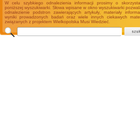
W celu szybkiego odnalezienia informacji prosimy o skorzyst
poniższej wyszukiwarki. Słowa wpisane w okno wyszukiwarki pozwal
odnalezienie podstron zawierających artykuły, materiały informa
wyniki prowadzonych badań oraz wiele innych ciekawych mate
związanych z projektem Wielkopolska Musi Wiedzieć.