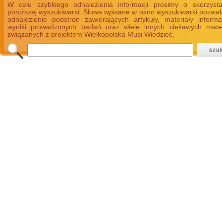
W celu szybkiego odnalezienia informacji prosimy o skorzyst
poniższej wyszukiwarki. Słowa wpisane w okno wyszukiwarki pozwal
odnalezienie podstron zawierających artykuły, materiały informa
wyniki prowadzonych badań oraz wiele innych ciekawych mate
związanych z projektem Wielkopolska Musi Wiedzieć.