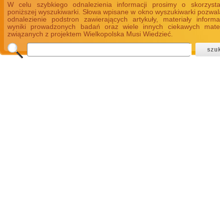
W celu szybkiego odnalezienia informacji prosimy o skorzyst
poniższej wyszukiwarki. Słowa wpisane w okno wyszukiwarki pozwal
odnalezienie podstron zawierających artykuły, materiały informa
wyniki prowadzonych badań oraz wiele innych ciekawych mate
związanych z projektem Wielkopolska Musi Wiedzieć.