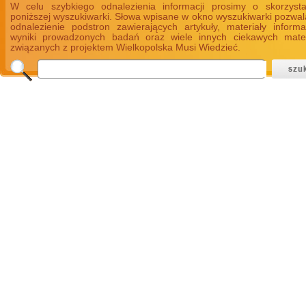
W celu szybkiego odnalezienia informacji prosimy o skorzyst
poniższej wyszukiwarki. Słowa wpisane w okno wyszukiwarki pozwal
odnalezienie podstron zawierających artykuły, materiały informa
wyniki prowadzonych badań oraz wiele innych ciekawych mate
związanych z projektem Wielkopolska Musi Wiedzieć.