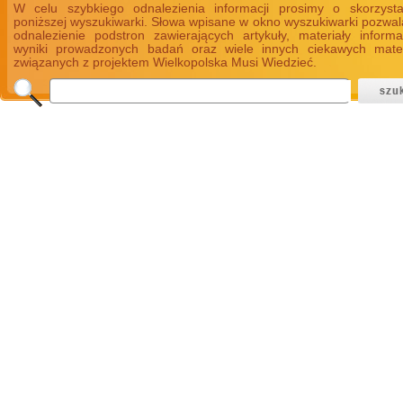
W celu szybkiego odnalezienia informacji prosimy o skorzyst
poniższej wyszukiwarki. Słowa wpisane w okno wyszukiwarki pozwal
odnalezienie podstron zawierających artykuły, materiały informa
wyniki prowadzonych badań oraz wiele innych ciekawych mate
związanych z projektem Wielkopolska Musi Wiedzieć.