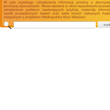
W celu szybkiego odnalezienia informacji prosimy o skorzyst
poniższej wyszukiwarki. Słowa wpisane w okno wyszukiwarki pozwal
odnalezienie podstron zawierających artykuły, materiały informa
wyniki prowadzonych badań oraz wiele innych ciekawych mate
związanych z projektem Wielkopolska Musi Wiedzieć.