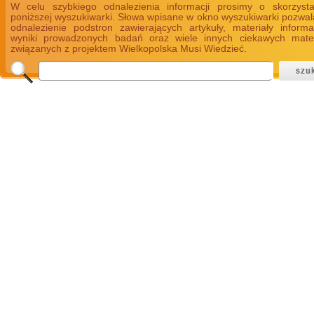
W celu szybkiego odnalezienia informacji prosimy o skorzyst
poniższej wyszukiwarki. Słowa wpisane w okno wyszukiwarki pozwal
odnalezienie podstron zawierających artykuły, materiały informa
wyniki prowadzonych badań oraz wiele innych ciekawych mate
związanych z projektem Wielkopolska Musi Wiedzieć.