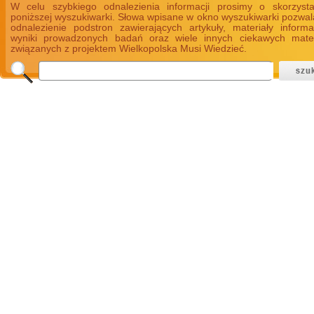
W celu szybkiego odnalezienia informacji prosimy o skorzyst
poniższej wyszukiwarki. Słowa wpisane w okno wyszukiwarki pozwal
odnalezienie podstron zawierających artykuły, materiały informa
wyniki prowadzonych badań oraz wiele innych ciekawych mate
związanych z projektem Wielkopolska Musi Wiedzieć.