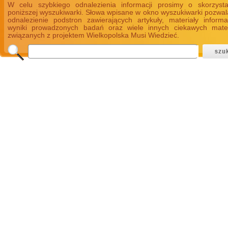
W celu szybkiego odnalezienia informacji prosimy o skorzyst
poniższej wyszukiwarki. Słowa wpisane w okno wyszukiwarki pozwal
odnalezienie podstron zawierających artykuły, materiały informa
wyniki prowadzonych badań oraz wiele innych ciekawych mate
związanych z projektem Wielkopolska Musi Wiedzieć.