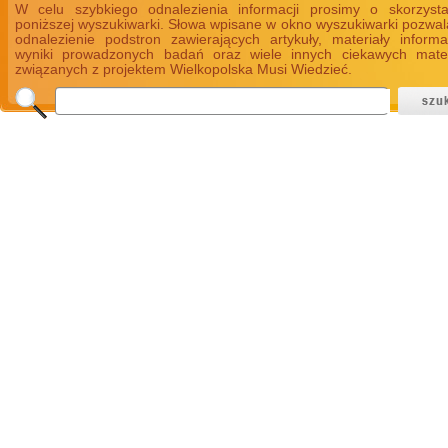
W celu szybkiego odnalezienia informacji prosimy o skorzyst
poniższej wyszukiwarki. Słowa wpisane w okno wyszukiwarki pozwal
odnalezienie podstron zawierających artykuły, materiały informa
wyniki prowadzonych badań oraz wiele innych ciekawych mate
związanych z projektem Wielkopolska Musi Wiedzieć.