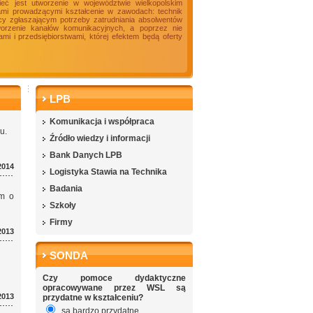
ieć jest utworzenie w województwie wielkopolskim
ami prowadzącymi kształcenie w zawodach: technik
racy zgłaszającym potrzeby zatrudniania absolwentów
tworzenie kanałów komunikacyjnych, a poprzez nie
i i przedsiębiorstwami, której efektem będą oferty
LPB
Komunikacja i współpraca
u.
Źródło wiedzy i informacji
Bank Danych LPB
2014
Logistyka Stawia na Technika
Badania
ym o
Szkoły
Firmy
2013
SONDA
Czy pomoce dydaktyczne
opracowywane przez WSL są
2013
przydatne w kształceniu?
są bardzo przydatne