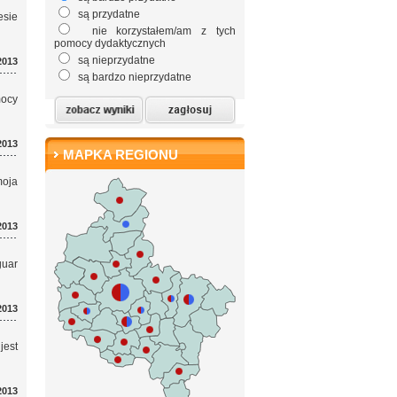
są przydatne
esie
nie korzystałem/am z tych
pomocy dydaktycznych
są nieprzydatne
2013
są bardzo nieprzydatne
mocy
2013
MAPKA REGIONU
oja
2013
guar
2013
jest
2013