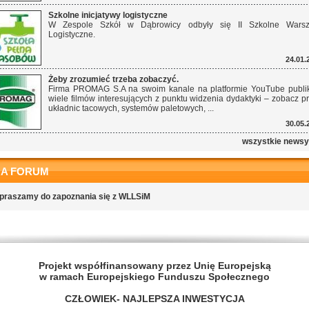
Szkolne inicjatywy logistyczne
W Zespole Szkół w Dąbrowicy odbyły się II Szkolne Warszt
Logistyczne.
24.01.
Żeby zrozumieć trzeba zobaczyć.
Firma PROMAG S.A na swoim kanale na platformie YouTube publi
wiele filmów interesujących z punktu widzenia dydaktyki – zobacz p
układnic tacowych, systemów paletowych, ...
30.05.
wszystkie news
NA FORUM
praszamy do zapoznania się z WLLSiM
Projekt współfinansowany przez Unię Europejską
w ramach Europejskiego Funduszu Społecznego
CZŁOWIEK- NAJLEPSZA INWESTYCJA