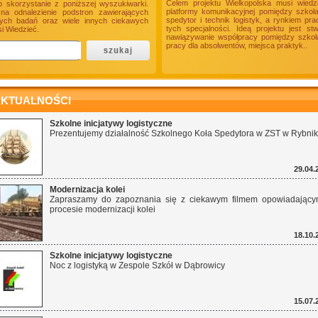
Celem projektu Wielkopolska musi wiedz
o skorzystanie z poniższej wyszukiwarki.
platformy komunikacyjnej pomiędzy szkoł
a odnalezienie podstron zawierających
spedytor i technik logistyk, a rynkiem p
onych badań oraz wiele innych ciekawych
tych specjalności. Ideą projektu jest s
i Wiedzieć.
nawiązywanie współpracy pomiędzy szkołam
pracy dla absolwentów, miejsca praktyk..
KTUALNOŚCI
Szkolne inicjatywy logistyczne
Prezentujemy działalność Szkolnego Koła Spedytora w ZST w Rybnik
29.04.
Modernizacja kolei
Zapraszamy do zapoznania się z ciekawym filmem opowiadając
procesie modernizacji kolei
18.10.
Szkolne inicjatywy logistyczne
Noc z logistyką w Zespole Szkół w Dąbrowicy
15.07.