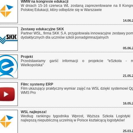
WMW na kongresie edukacji
W dniach 15-16 czerwca WL zostaną zaprezentowane na II Kongr
Polskiej Edukacji, który odbędzie się w Warszawie
14.06.
Zestawy edukacyjne SKK
Partner WSL, firma SKK S.A. przygotowała innowacyjne zestawy po
dydaktycznych dla uczniów szkół ponadgimnazjalnych
05.06.
Projekt
Przedstawiamy garść informacji o projekcie "eSzkoła - m
Wielkopolska"
21.05.
Film: systemy ERP
Film ukazujący praktyczny wymiar zajęć na WSL dzięki systemowi Q
WMS Pro
16.05.
WSL najlepsza!
Według rankingu tygodnika Wprost, Wyższa Szkoła Logistyki 
najlepszą niepubliczną uczelnią w Polsce kształcącą logistyków!
25.03.