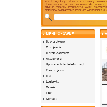
W celu szybkiego odnalezienia informacji prosimy 
Słowa wpisane w okno wyszukiwarki pozwalają n
artykuły, materiały informacyjne, wyniki prowadz
materiałów związanych z projektem Wielkopolska Mus
MENU GŁÓWNE
A
Strona główna
O projekcie
O projektodawcy
Aktualności
Upowszechnienie informacji
Fora projektu
EFS
Logistyka
Galeria
Linki
Kontakt