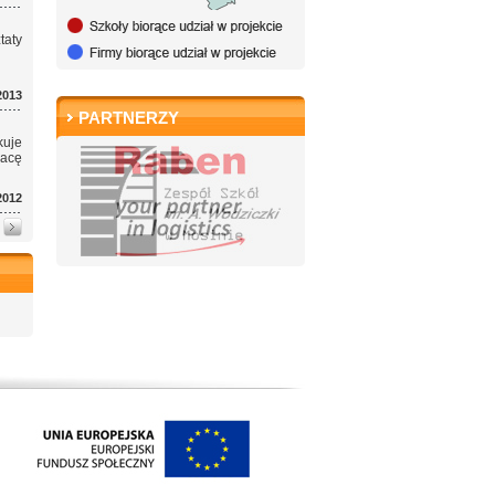
aty
2013
PARTNERZY
kuje
racę
2012
y