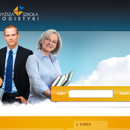
login:
hasło:
O NAS