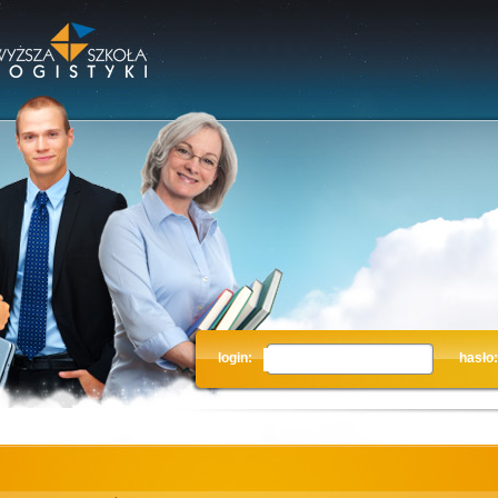
login:
hasło: