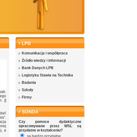
LPB
Komunikacja i współpraca
Źródło wiedzy i informacji
Bank Danych LPB
Logistyka Stawia na Technika
Badania
Szkoły
hab.
cego
Firmy
kom
II
SONDA
dań
ia”.
acja
Czy pomoce dydaktyczne
wnej
opracowywane przez WSL są
j, a
przydatne w kształceniu?
są bardzo przydatne