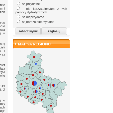
są przydatne
kie
ym i
nie korzystałem/am z tych
rzeb
pomocy dydaktycznych
są nieprzydatne
są bardzo nieprzydatne
anie
anie
ecza
ej w
MAPKA REGIONU
ałej
ieli
ch i
raz
ster
ctwa
tyki
twie
2013
4. Z
ji o
koły
tach
cji"