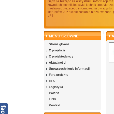
Bądź na bieżąco ze wszystkimi informacjami!
zawodach technik logistyk i technik spedytor z
możliwość bieżącego informowania o wszystkim c
kierunków. Już nic nie zostanie niezauważone,
LPB.
MENU GŁÓWNE
A
Strona główna
O projekcie
O projektodawcy
Aktualności
Upowszechnienie informacji
Fora projektu
EFS
Logistyka
Galeria
Linki
Kontakt