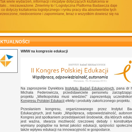
Tak wiele wydarzeń, informacji i inicjatyw dotyczących kształcenia w
ostało... niezauważone. Zmieńmy to ! Logistyczna Platforma Badawcza daje
o dotyczy kształcenia logistycznego i rynku pracy dla absolwentów tych
 przeoczone, niedocenione i zapomniane, teraz o wszystkim dowiesz się na
KTUALNOŚCI
WMW na kongresie edukacji
Na zaproszenie Dyrektora
Instytutu Badań Edukacyjnych
, pana dr 
Michała Federowicza, przedstawiciele personelu zarządzają
projektu „Wielkopolska musi wiedzieć” zaprezentują uczestni
Kongresu Polskiej Edukacji
efekty i produkty zakończonego projektu.
Przesłaniem kongresu, organizowanego przez Instytut Ba
Edukacyjnych, jest hasło „Współpraca, odpowiedzialność, autonom
Kongres jest spotkaniem przedstawicieli środowisk, dla których eduk
jest ważna, stwarza możliwość rzeczowej debaty i konstrukty
wymiany poglądów na temat jakości edukacji, spójności społeczne
także wpływu edukacji na innowacyjność w gospodarce.