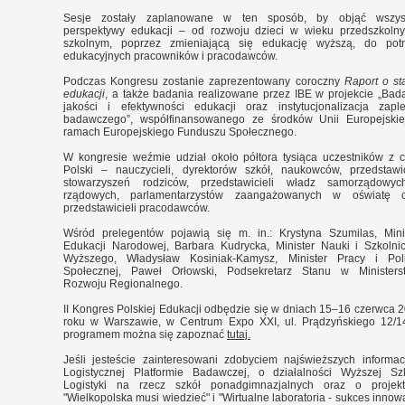
Sesje zostały zaplanowane w ten sposób, by objąć wszyst
perspektywy edukacji – od rozwoju dzieci w wieku przedszkoln
szkolnym, poprzez zmieniającą się edukację wyższą, do pot
edukacyjnych pracowników i pracodawców.
Podczas Kongresu zostanie zaprezentowany coroczny
Raport o st
edukacji
, a także badania realizowane przez IBE w projekcie „Bad
jakości i efektywności edukacji oraz instytucjonalizacja zapl
badawczego”, współfinansowanego ze środków Unii Europejski
ramach Europejskiego Funduszu Społecznego.
W kongresie weźmie udział około półtora tysiąca uczestników z c
Polski – nauczycieli, dyrektorów szkół, naukowców, przedstawic
stowarzyszeń rodziców, przedstawicieli władz samorządowy
rządowych, parlamentarzystów zaangażowanych w oświatę o
przedstawicieli pracodawców.
Wśród prelegentów pojawią się m. in.: Krystyna Szumilas, Mini
Edukacji Narodowej, Barbara Kudrycka, Minister Nauki i Szkolni
Wyższego, Władysław Kosiniak-Kamysz, Minister Pracy i Poli
Społecznej, Paweł Orłowski, Podsekretarz Stanu w Ministers
Rozwoju Regionalnego.
II Kongres Polskiej Edukacji odbędzie się w dniach 15–16 czerwca 
roku w Warszawie, w Centrum Expo XXI, ul. Prądzyńskiego 12/1
programem można się zapoznać
tutaj.
Jeśli jesteście zainteresowani zdobyciem najświeższych informac
Logistycznej Platformie Badawczej, o działalności Wyższej Sz
Logistyki na rzecz szkół ponadgimnazjalnych oraz o projek
"Wielkopolska musi wiedzieć" i "Wirtualne laboratoria - sukces innowa