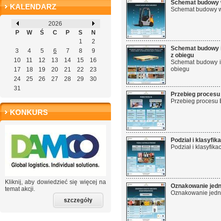
Schemat budowy 
KALENDARZ
Schemat budowy 
2026
P
W
Ś
C
P
S
N
1
2
Schemat budowy i
3
4
5
6
7
8
9
z obiegu
10
11
12
13
14
15
16
Schemat budowy i 
obiegu
17
18
19
20
21
22
23
24
25
26
27
28
29
30
31
Przebieg procesu
Przebieg procesu 
KONKURS
Podział i klasyfi
Podział i klasyfik
Kliknij, aby dowiedzieć się więcej na
Oznakowanie jed
temat akcji.
Oznakowanie jedn