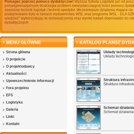
Pomagać poprzez pomoce dydaktyczne!
Wyższa Szkoła Logistyki już od pocz
ponadgimnazjalnymi dostrzegła problem niewystarczającej ilości pomocy dydak
zawodzie technik logistyk i technik spedytor. Wcześniejsze działania mające na
podejmowane były w ramach wydawnictwa WSL oraz programu WSL - DLA SZK
wiedzieć" wykorzystując te doświadczenia oraz wyniki badań doprowadzi do i
dydaktycznych.
MENU GŁÓWNE
KATALOG PLANSZ DYD
Strona główna
Układy technolo
Układy technolog
O projekcie
O projektodawcy
Aktualności
Struktura infrastr
Upowszechnienie informacji
Struktura infrastru
Fora projektu
EFS
Logistyka
Schemat działani
Galeria
Schemat działania
Linki
Kontakt