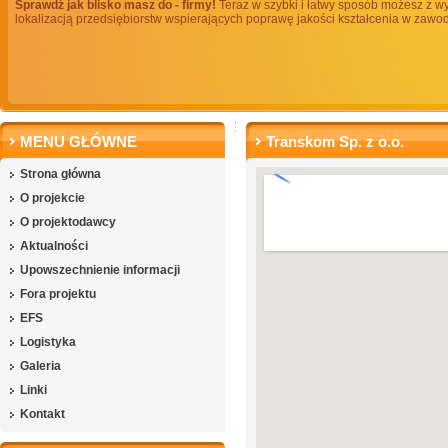
Sprawdź jak blisko masz do - firmy!
Teraz w szybki i łatwy sposób możesz z w
lokalizacją przedsiębiorstw wspierających poprawę jakości kształcenia w zawodac
MENU GŁÓWNE
Transkom Sp. z o.o.
Strona główna
O projekcie
O projektodawcy
Aktualności
Upowszechnienie informacji
Fora projektu
EFS
Logistyka
Galeria
Linki
Kontakt