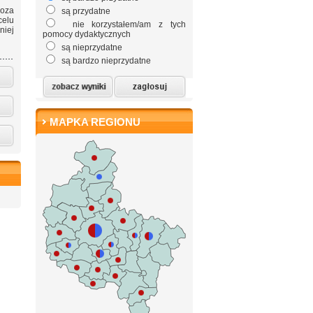
poza
są przydatne
celu
nie korzystałem/am z tych
niej
pomocy dydaktycznych
są nieprzydatne
są bardzo nieprzydatne
MAPKA REGIONU