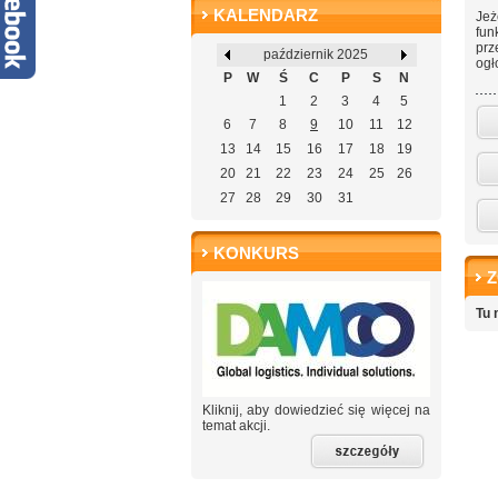
KALENDARZ
Jeż
fun
prz
październik 2025
ogł
P
W
Ś
C
P
S
N
1
2
3
4
5
6
7
8
9
10
11
12
13
14
15
16
17
18
19
20
21
22
23
24
25
26
27
28
29
30
31
KONKURS
Z
Tu 
Kliknij, aby dowiedzieć się więcej na
temat akcji.