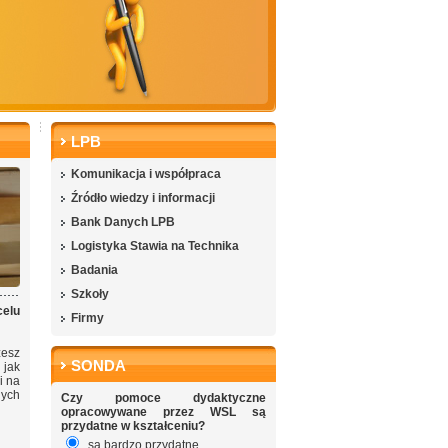
LPB
Komunikacja i współpraca
Źródło wiedzy i informacji
Bank Danych LPB
Logistyka Stawia na Technika
Badania
Szkoły
celu
Firmy
żesz
SONDA
 jak
i na
nych
Czy pomoce dydaktyczne
opracowywane przez WSL są
przydatne w kształceniu?
są bardzo przydatne