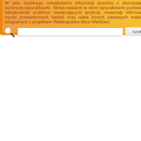
W celu szybkiego odnalezienia informacji prosimy o skorzyst
poniższej wyszukiwarki. Słowa wpisane w okno wyszukiwarki pozwal
odnalezienie podstron zawierających artykuły, materiały informa
wyniki prowadzonych badań oraz wiele innych ciekawych mate
związanych z projektem Wielkopolska Musi Wiedzieć.