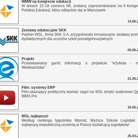
WMW na kongresie edukacji
W dniach 15-16 czerwca WL zostaną zaprezentowane na II Kongr
Polskiej Edukacji, który odbędzie się w Warszawie
14.06.
Zestawy edukacyjne SKK
Partner WSL, firma SKK S.A. przygotowała innowacyjne zestawy po
dydaktycznych dla uczniów szkół ponadgimnazjalnych
05.06.
Projekt
Przedstawiamy garść informacji o projekcie "eSzkoła - m
Wielkopolska"
21.05.
Film: systemy ERP
Film ukazujący praktyczny wymiar zajęć na WSL dzięki systemowi Q
WMS Pro
16.05.
WSL najlepsza!
Według rankingu tygodnika Wprost, Wyższa Szkoła Logistyki 
najlepszą niepubliczną uczelnią w Polsce kształcącą logistyków!
25.03.