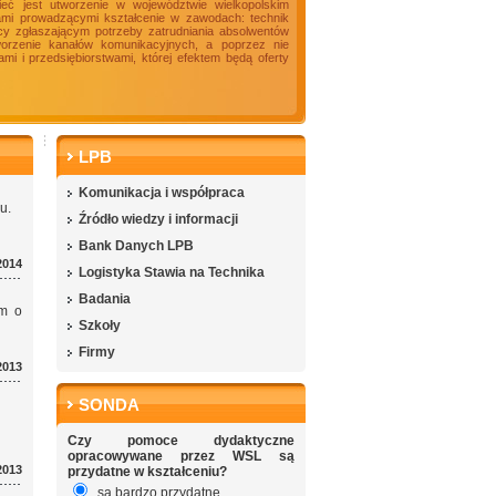
ieć jest utworzenie w województwie wielkopolskim
ami prowadzącymi kształcenie w zawodach: technik
racy zgłaszającym potrzeby zatrudniania absolwentów
tworzenie kanałów komunikacyjnych, a poprzez nie
i i przedsiębiorstwami, której efektem będą oferty
LPB
Komunikacja i współpraca
u.
Źródło wiedzy i informacji
Bank Danych LPB
2014
Logistyka Stawia na Technika
Badania
ym o
Szkoły
Firmy
2013
SONDA
Czy pomoce dydaktyczne
opracowywane przez WSL są
2013
przydatne w kształceniu?
są bardzo przydatne