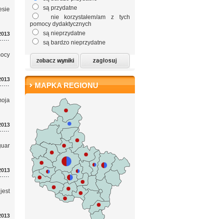
są przydatne
esie
nie korzystałem/am z tych
pomocy dydaktycznych
są nieprzydatne
2013
są bardzo nieprzydatne
mocy
2013
MAPKA REGIONU
oja
2013
guar
2013
jest
2013