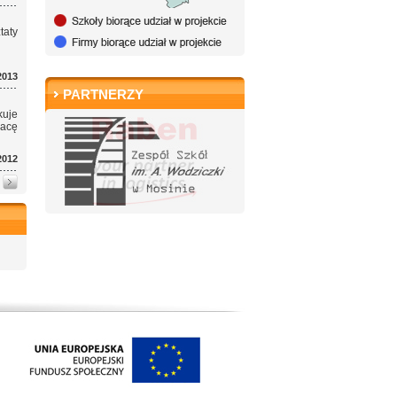
aty
2013
PARTNERZY
kuje
racę
2012
y