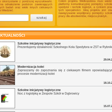
Celem projektu Wielkopolska musi wiedz
o skorzystanie z poniższej wyszukiwarki.
platformy komunikacyjnej pomiędzy szkoł
a odnalezienie podstron zawierających
spedytor i technik logistyk, a rynkiem p
onych badań oraz wiele innych ciekawych
tych specjalności. Ideą projektu jest s
i Wiedzieć.
nawiązywanie współpracy pomiędzy szkołam
pracy dla absolwentów, miejsca praktyk..
KTUALNOŚCI
Szkolne inicjatywy logistyczne
Prezentujemy działalność Szkolnego Koła Spedytora w ZST w Rybnik
29.04.
Modernizacja kolei
Zapraszamy do zapoznania się z ciekawym filmem opowiadając
procesie modernizacji kolei
18.10.
Szkolne inicjatywy logistyczne
Noc z logistyką w Zespole Szkół w Dąbrowicy
15.07.