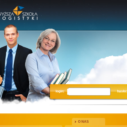
login:
hasło:
O NAS