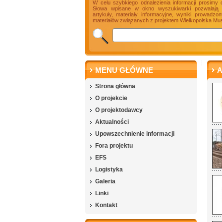
W celu szybkiego odnalezienia informacji prosimy 
Słowa wpisane w okno wyszukiwarki pozwalają n
artykuły, materiały informacyjne, wyniki prowadz
materiałów związanych z projektem Wielkopolska Mus
MENU GŁÓWNE
A
Strona główna
O projekcie
O projektodawcy
Aktualności
Upowszechnienie informacji
Fora projektu
EFS
Logistyka
Galeria
Linki
Kontakt