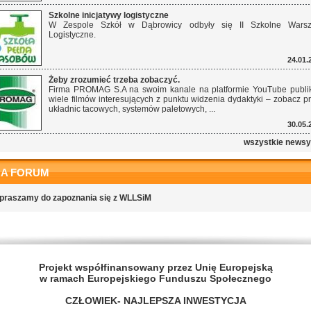
Szkolne inicjatywy logistyczne
W Zespole Szkół w Dąbrowicy odbyły się II Szkolne Warszt
Logistyczne.
24.01.
Żeby zrozumieć trzeba zobaczyć.
Firma PROMAG S.A na swoim kanale na platformie YouTube publi
wiele filmów interesujących z punktu widzenia dydaktyki – zobacz p
układnic tacowych, systemów paletowych, ...
30.05.
wszystkie news
NA FORUM
praszamy do zapoznania się z WLLSiM
Projekt współfinansowany przez Unię Europejską
w ramach Europejskiego Funduszu Społecznego
CZŁOWIEK- NAJLEPSZA INWESTYCJA