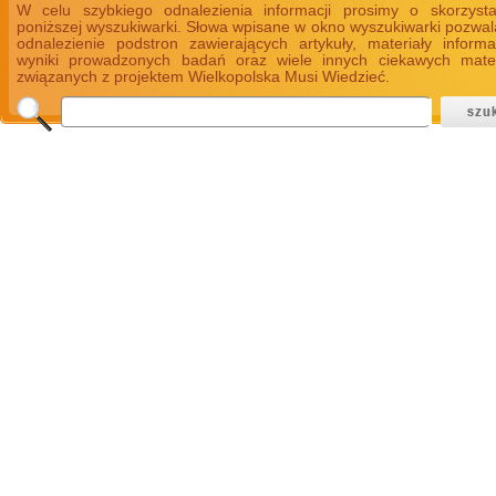
W celu szybkiego odnalezienia informacji prosimy o skorzyst
poniższej wyszukiwarki. Słowa wpisane w okno wyszukiwarki pozwal
odnalezienie podstron zawierających artykuły, materiały informa
wyniki prowadzonych badań oraz wiele innych ciekawych mate
związanych z projektem Wielkopolska Musi Wiedzieć.