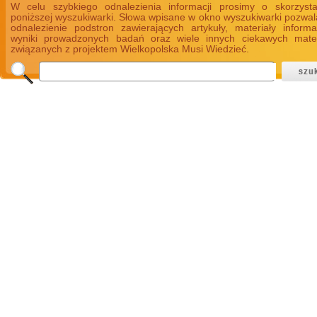
W celu szybkiego odnalezienia informacji prosimy o skorzyst
poniższej wyszukiwarki. Słowa wpisane w okno wyszukiwarki pozwal
odnalezienie podstron zawierających artykuły, materiały informa
wyniki prowadzonych badań oraz wiele innych ciekawych mate
związanych z projektem Wielkopolska Musi Wiedzieć.