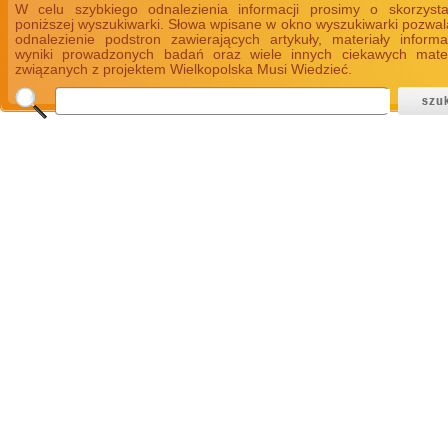
W celu szybkiego odnalezienia informacji prosimy o skorzyst
poniższej wyszukiwarki. Słowa wpisane w okno wyszukiwarki pozwal
odnalezienie podstron zawierających artykuły, materiały informa
wyniki prowadzonych badań oraz wiele innych ciekawych mate
związanych z projektem Wielkopolska Musi Wiedzieć.