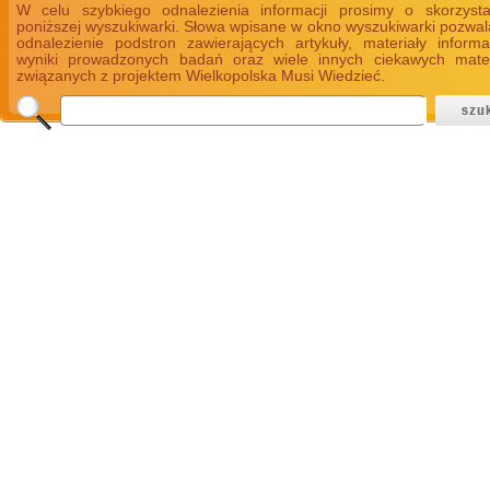
W celu szybkiego odnalezienia informacji prosimy o skorzyst
poniższej wyszukiwarki. Słowa wpisane w okno wyszukiwarki pozwal
odnalezienie podstron zawierających artykuły, materiały informa
wyniki prowadzonych badań oraz wiele innych ciekawych mate
związanych z projektem Wielkopolska Musi Wiedzieć.