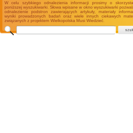
W celu szybkiego odnalezienia informacji prosimy o skorzyst
poniższej wyszukiwarki. Słowa wpisane w okno wyszukiwarki pozwal
odnalezienie podstron zawierających artykuły, materiały informa
wyniki prowadzonych badań oraz wiele innych ciekawych mate
związanych z projektem Wielkopolska Musi Wiedzieć.