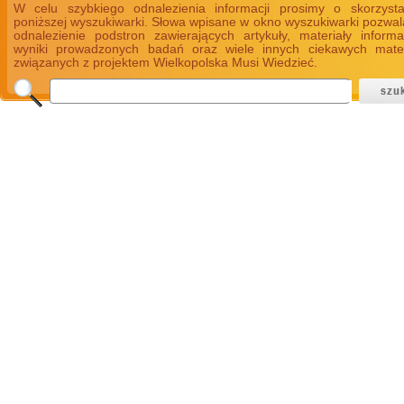
W celu szybkiego odnalezienia informacji prosimy o skorzyst
poniższej wyszukiwarki. Słowa wpisane w okno wyszukiwarki pozwal
odnalezienie podstron zawierających artykuły, materiały informa
wyniki prowadzonych badań oraz wiele innych ciekawych mate
związanych z projektem Wielkopolska Musi Wiedzieć.