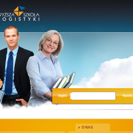
login:
hasło:
O NAS