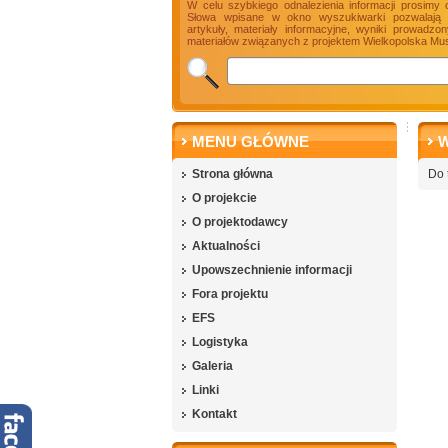
W celu szybkiego odnalezienia informacji prosimy 
Słowa wpisane w okno wyszukiwarki pozwalają n
artykuły, materiały informacyjne, wyniki prowadz
materiałów związanych z projektem Wielkopolska Mus
MENU GŁÓWNE
W
Strona główna
Do 
O projekcie
O projektodawcy
Aktualności
Upowszechnienie informacji
Fora projektu
EFS
Logistyka
Galeria
Linki
Kontakt