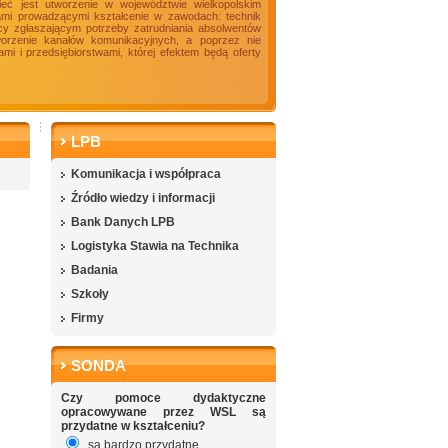
ieć jest utworzenie w województwie wielkopolskim
ami prowadzącymi kształcenie w zawodach: technik
racy zgłaszającym potrzeby zatrudniania absolwentów
tworzenie kanałów komunikacyjnych, a poprzez nie
i i przedsiębiorstwami, której efektem będą oferty
LPB
Komunikacja i współpraca
Źródło wiedzy i informacji
Bank Danych LPB
Logistyka Stawia na Technika
Badania
Szkoły
Firmy
SONDA
Czy pomoce dydaktyczne
opracowywane przez WSL są
przydatne w kształceniu?
są bardzo przydatne