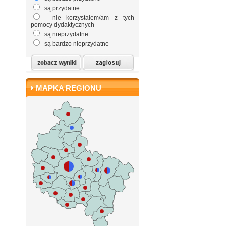
są przydatne
nie korzystałem/am z tych
pomocy dydaktycznych
są nieprzydatne
są bardzo nieprzydatne
MAPKA REGIONU