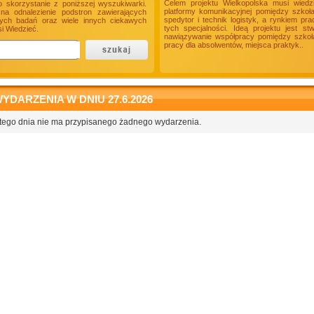
Celem projektu Wielkopolska musi wiedz
o skorzystanie z poniższej wyszukiwarki.
platformy komunikacyjnej pomiędzy szkoł
a odnalezienie podstron zawierających
spedytor i technik logistyk, a rynkiem p
onych badań oraz wiele innych ciekawych
tych specjalności. Ideą projektu jest s
i Wiedzieć.
nawiązywanie współpracy pomiędzy szkołam
pracy dla absolwentów, miejsca praktyk..
YDARZENIA W DNIU 27.6.2026
tego dnia nie ma przypisanego żadnego wydarzenia.