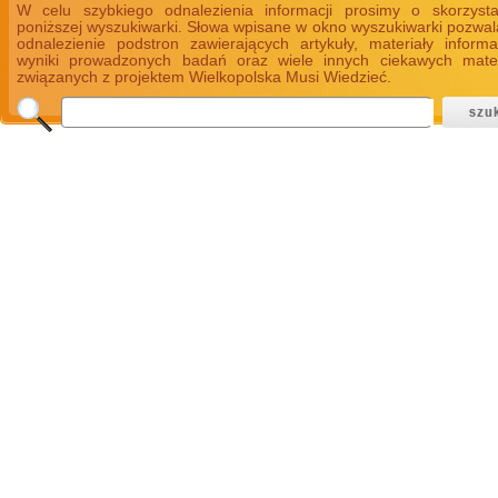
W celu szybkiego odnalezienia informacji prosimy o skorzyst
poniższej wyszukiwarki. Słowa wpisane w okno wyszukiwarki pozwal
odnalezienie podstron zawierających artykuły, materiały informa
wyniki prowadzonych badań oraz wiele innych ciekawych mate
związanych z projektem Wielkopolska Musi Wiedzieć.