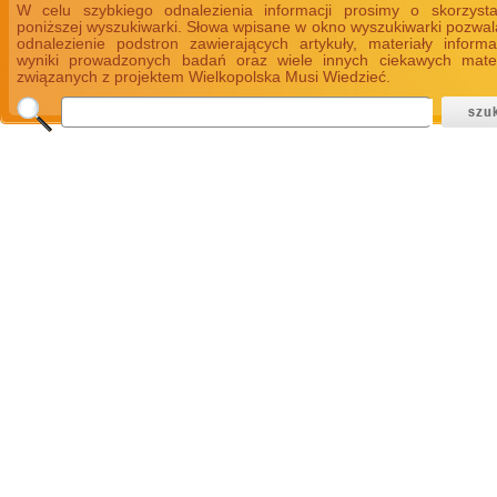
W celu szybkiego odnalezienia informacji prosimy o skorzyst
poniższej wyszukiwarki. Słowa wpisane w okno wyszukiwarki pozwal
odnalezienie podstron zawierających artykuły, materiały informa
wyniki prowadzonych badań oraz wiele innych ciekawych mate
związanych z projektem Wielkopolska Musi Wiedzieć.