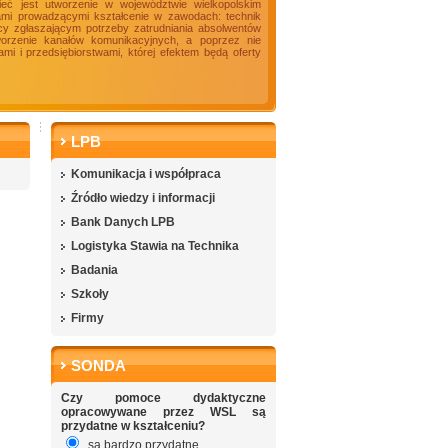
ieć jest utworzenie w województwie wielkopolskim
ami prowadzącymi kształcenie w zawodach: technik
racy zgłaszającym potrzeby zatrudniania absolwentów
tworzenie kanałów komunikacyjnych, a poprzez nie
i i przedsiębiorstwami, której efektem będą oferty
LPB
Komunikacja i współpraca
Źródło wiedzy i informacji
Bank Danych LPB
Logistyka Stawia na Technika
Badania
Szkoły
Firmy
SONDA
Czy pomoce dydaktyczne
opracowywane przez WSL są
przydatne w kształceniu?
są bardzo przydatne