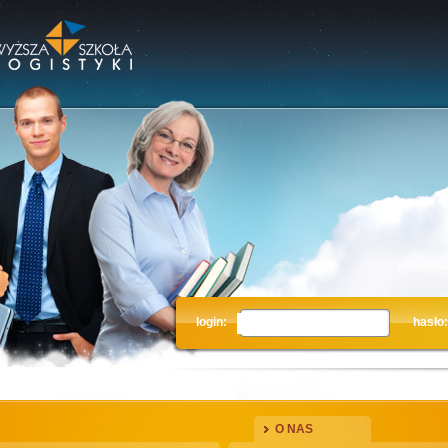
login:
hasło:
O NAS