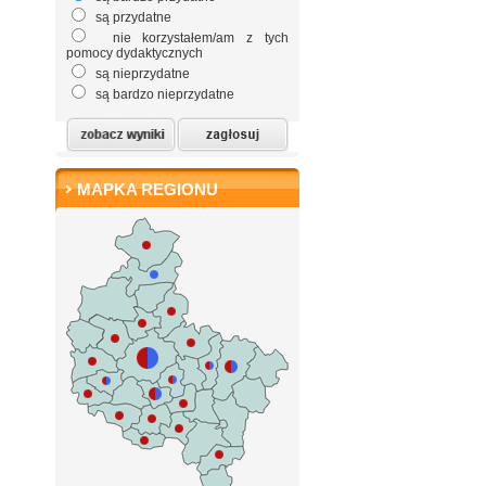
są przydatne
nie korzystałem/am z tych
pomocy dydaktycznych
są nieprzydatne
są bardzo nieprzydatne
MAPKA REGIONU