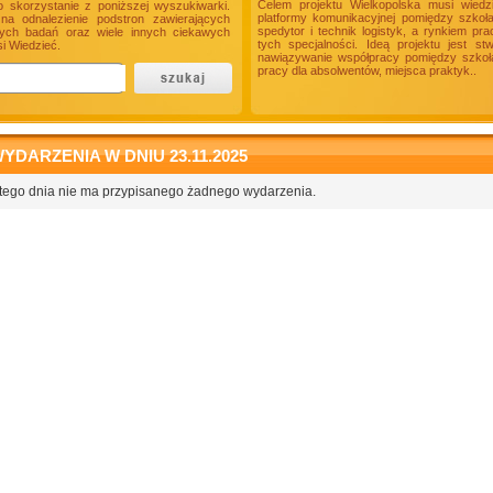
Celem projektu Wielkopolska musi wiedz
o skorzystanie z poniższej wyszukiwarki.
platformy komunikacyjnej pomiędzy szkoł
a odnalezienie podstron zawierających
spedytor i technik logistyk, a rynkiem p
onych badań oraz wiele innych ciekawych
tych specjalności. Ideą projektu jest s
i Wiedzieć.
nawiązywanie współpracy pomiędzy szkołam
pracy dla absolwentów, miejsca praktyk..
YDARZENIA W DNIU 23.11.2025
tego dnia nie ma przypisanego żadnego wydarzenia.