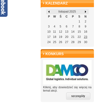
KALENDARZ
listopad 2025
P
W
Ś
C
P
S
N
1
2
3
4
5
6
7
8
9
10
11
12
13
14
15
16
17
18
19
20
21
22
23
24
25
26
27
28
29
30
KONKURS
Kliknij, aby dowiedzieć się więcej na
temat akcji.