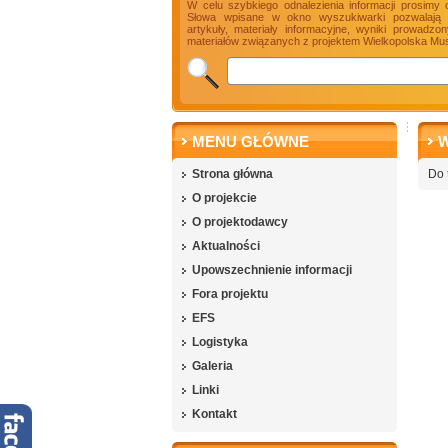
W celu szybkiego odnalezienia informacji prosimy 
Słowa wpisane w okno wyszukiwarki pozwalają n
artykuły, materiały informacyjne, wyniki prowadz
materiałów związanych z projektem Wielkopolska Mus
MENU GŁÓWNE
W
Strona główna
Do 
O projekcie
O projektodawcy
Aktualności
Upowszechnienie informacji
Fora projektu
EFS
Logistyka
Galeria
Linki
Kontakt