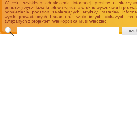
W celu szybkiego odnalezienia informacji prosimy o skorzyst
poniższej wyszukiwarki. Słowa wpisane w okno wyszukiwarki pozwal
odnalezienie podstron zawierających artykuły, materiały informa
wyniki prowadzonych badań oraz wiele innych ciekawych mate
związanych z projektem Wielkopolska Musi Wiedzieć.