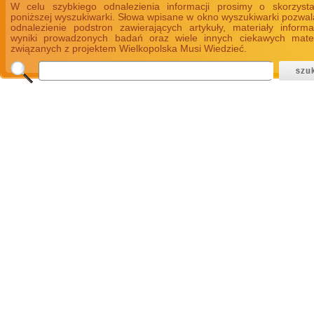
W celu szybkiego odnalezienia informacji prosimy o skorzyst
poniższej wyszukiwarki. Słowa wpisane w okno wyszukiwarki pozwal
odnalezienie podstron zawierających artykuły, materiały informa
wyniki prowadzonych badań oraz wiele innych ciekawych mate
związanych z projektem Wielkopolska Musi Wiedzieć.