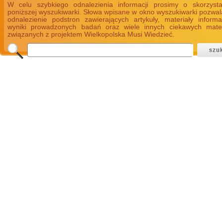
W celu szybkiego odnalezienia informacji prosimy o skorzyst
poniższej wyszukiwarki. Słowa wpisane w okno wyszukiwarki pozwal
odnalezienie podstron zawierających artykuły, materiały informa
wyniki prowadzonych badań oraz wiele innych ciekawych mate
związanych z projektem Wielkopolska Musi Wiedzieć.