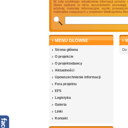
W celu szybkiego odnalezienia informacji prosimy 
Słowa wpisane w okno wyszukiwarki pozwalają n
artykuły, materiały informacyjne, wyniki prowadz
materiałów związanych z projektem Wielkopolska Mus
MENU GŁÓWNE
W
Strona główna
Do 
O projekcie
O projektodawcy
Aktualności
Upowszechnienie informacji
Fora projektu
EFS
Logistyka
Galeria
Linki
Kontakt