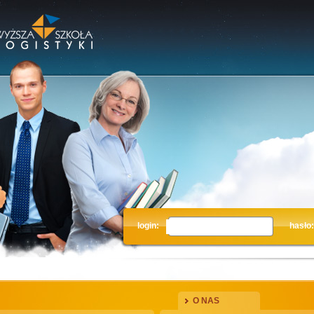
login:
hasło:
O NAS