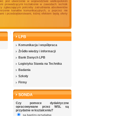
ieć jest utworzenie w województwie wielkopolskim
ami prowadzącymi kształcenie w zawodach: technik
racy zgłaszającym potrzeby zatrudniania absolwentów
tworzenie kanałów komunikacyjnych, a poprzez nie
i i przedsiębiorstwami, której efektem będą oferty
LPB
Komunikacja i współpraca
Źródło wiedzy i informacji
Bank Danych LPB
Logistyka Stawia na Technika
Badania
Szkoły
Firmy
SONDA
Czy pomoce dydaktyczne
opracowywane przez WSL są
przydatne w kształceniu?
są bardzo przydatne