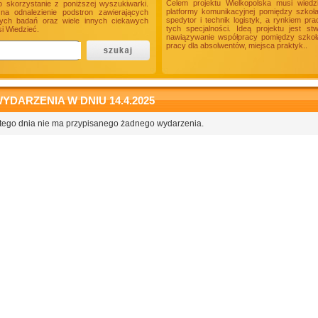
Celem projektu Wielkopolska musi wiedz
o skorzystanie z poniższej wyszukiwarki.
platformy komunikacyjnej pomiędzy szkoł
a odnalezienie podstron zawierających
spedytor i technik logistyk, a rynkiem p
onych badań oraz wiele innych ciekawych
tych specjalności. Ideą projektu jest s
i Wiedzieć.
nawiązywanie współpracy pomiędzy szkołam
pracy dla absolwentów, miejsca praktyk..
YDARZENIA W DNIU 14.4.2025
tego dnia nie ma przypisanego żadnego wydarzenia.