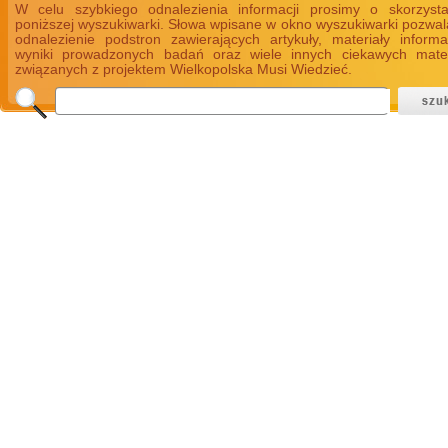
W celu szybkiego odnalezienia informacji prosimy o skorzyst
poniższej wyszukiwarki. Słowa wpisane w okno wyszukiwarki pozwal
odnalezienie podstron zawierających artykuły, materiały informa
wyniki prowadzonych badań oraz wiele innych ciekawych mate
związanych z projektem Wielkopolska Musi Wiedzieć.