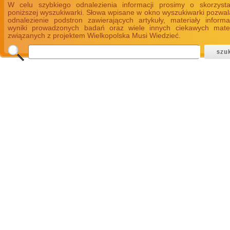
W celu szybkiego odnalezienia informacji prosimy o skorzyst
poniższej wyszukiwarki. Słowa wpisane w okno wyszukiwarki pozwal
odnalezienie podstron zawierających artykuły, materiały informa
wyniki prowadzonych badań oraz wiele innych ciekawych mate
związanych z projektem Wielkopolska Musi Wiedzieć.