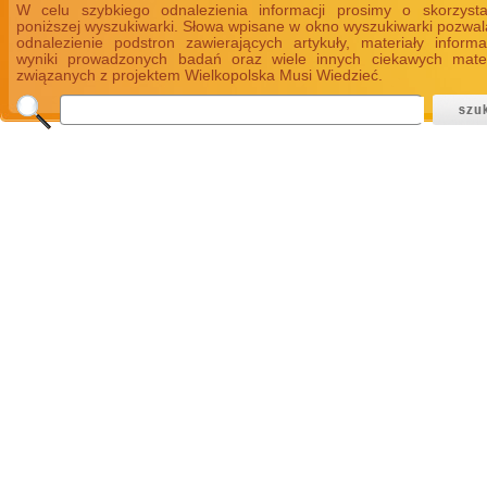
W celu szybkiego odnalezienia informacji prosimy o skorzyst
poniższej wyszukiwarki. Słowa wpisane w okno wyszukiwarki pozwal
odnalezienie podstron zawierających artykuły, materiały informa
wyniki prowadzonych badań oraz wiele innych ciekawych mate
związanych z projektem Wielkopolska Musi Wiedzieć.