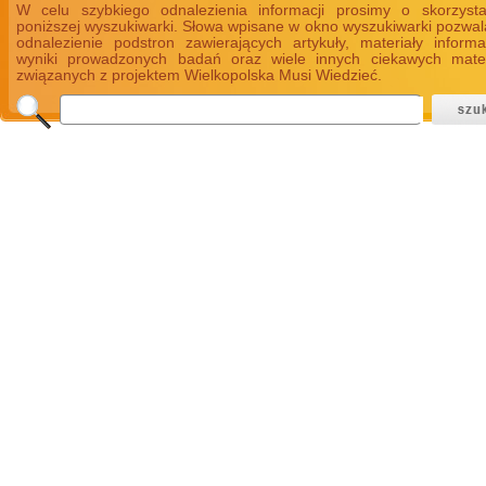
W celu szybkiego odnalezienia informacji prosimy o skorzyst
poniższej wyszukiwarki. Słowa wpisane w okno wyszukiwarki pozwal
odnalezienie podstron zawierających artykuły, materiały informa
wyniki prowadzonych badań oraz wiele innych ciekawych mate
związanych z projektem Wielkopolska Musi Wiedzieć.