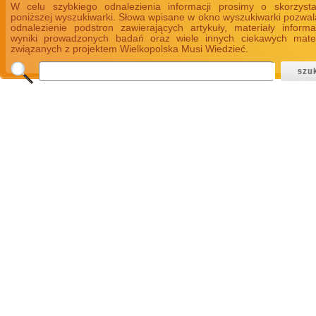
W celu szybkiego odnalezienia informacji prosimy o skorzyst
poniższej wyszukiwarki. Słowa wpisane w okno wyszukiwarki pozwal
odnalezienie podstron zawierających artykuły, materiały informa
wyniki prowadzonych badań oraz wiele innych ciekawych mate
związanych z projektem Wielkopolska Musi Wiedzieć.