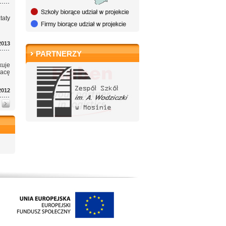
aty
2013
PARTNERZY
kuje
racę
2012
y