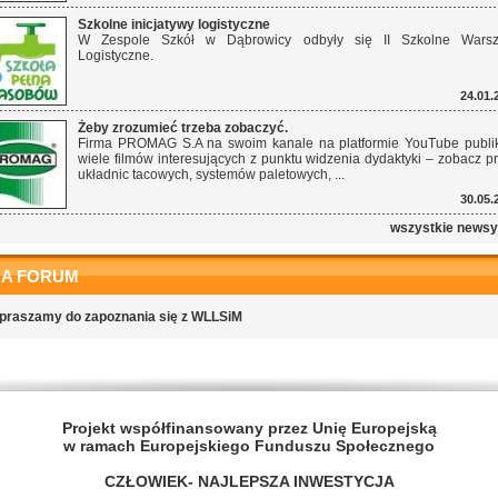
Szkolne inicjatywy logistyczne
W Zespole Szkół w Dąbrowicy odbyły się II Szkolne Warszt
Logistyczne.
24.01.
Żeby zrozumieć trzeba zobaczyć.
Firma PROMAG S.A na swoim kanale na platformie YouTube publi
wiele filmów interesujących z punktu widzenia dydaktyki – zobacz p
układnic tacowych, systemów paletowych, ...
30.05.
wszystkie news
NA FORUM
praszamy do zapoznania się z WLLSiM
Projekt współfinansowany przez Unię Europejską
w ramach Europejskiego Funduszu Społecznego
CZŁOWIEK- NAJLEPSZA INWESTYCJA