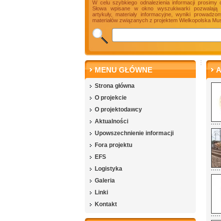
W celu szybkiego odnalezienia informacji prosimy 
Słowa wpisane w okno wyszukiwarki pozwalają n
artykuły, materiały informacyjne, wyniki prowadz
materiałów związanych z projektem Wielkopolska Mus
MENU GŁÓWNE
A
Strona główna
O projekcie
O projektodawcy
Aktualności
Upowszechnienie informacji
Fora projektu
EFS
Logistyka
Galeria
Linki
Kontakt