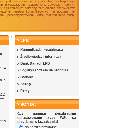
ieć jest utworzenie w województwie wielkopolskim
ami prowadzącymi kształcenie w zawodach: technik
racy zgłaszającym potrzeby zatrudniania absolwentów
tworzenie kanałów komunikacyjnych, a poprzez nie
i i przedsiębiorstwami, której efektem będą oferty
LPB
Komunikacja i współpraca
u.
Źródło wiedzy i informacji
Bank Danych LPB
2014
Logistyka Stawia na Technika
Badania
ym o
Szkoły
Firmy
2013
SONDA
Czy pomoce dydaktyczne
opracowywane przez WSL są
2013
przydatne w kształceniu?
są bardzo przydatne