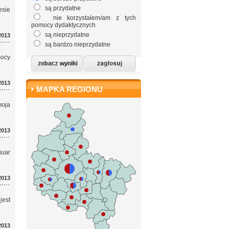
są przydatne
esie
nie korzystałem/am z tych
pomocy dydaktycznych
są nieprzydatne
2013
są bardzo nieprzydatne
mocy
2013
MAPKA REGIONU
oja
2013
guar
2013
jest
2013