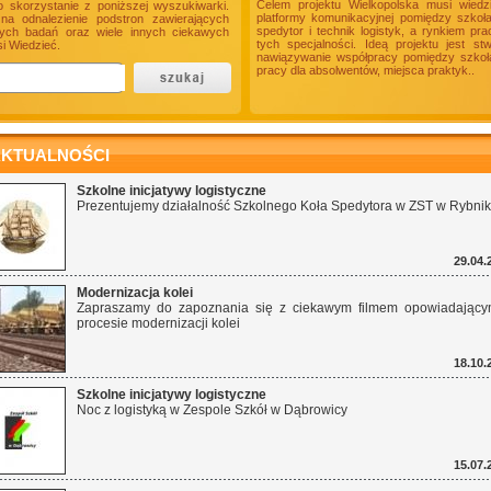
Celem projektu Wielkopolska musi wiedz
o skorzystanie z poniższej wyszukiwarki.
platformy komunikacyjnej pomiędzy szkoł
a odnalezienie podstron zawierających
spedytor i technik logistyk, a rynkiem p
onych badań oraz wiele innych ciekawych
tych specjalności. Ideą projektu jest s
i Wiedzieć.
nawiązywanie współpracy pomiędzy szkołam
pracy dla absolwentów, miejsca praktyk..
KTUALNOŚCI
Szkolne inicjatywy logistyczne
Prezentujemy działalność Szkolnego Koła Spedytora w ZST w Rybnik
29.04.
Modernizacja kolei
Zapraszamy do zapoznania się z ciekawym filmem opowiadając
procesie modernizacji kolei
18.10.
Szkolne inicjatywy logistyczne
Noc z logistyką w Zespole Szkół w Dąbrowicy
15.07.