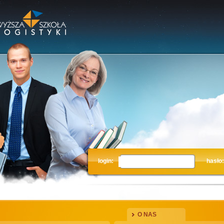
login:
hasło:
O NAS